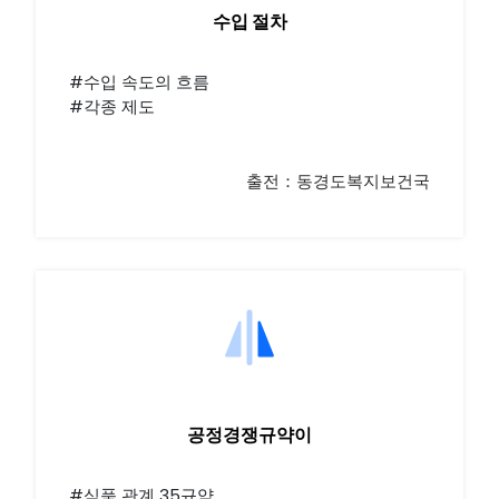
수입 절차
#수입 속도의 흐름
#각종 제도
출전：동경도복지보건국
공정경쟁규약이
#식품 관계 35규약