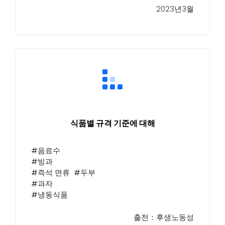
2023년3월
식품별 규격 기준에 대해
#음료수
#빙과
#즉석 면류 #두부
#과자
#냉동식품
출전：후생노동성