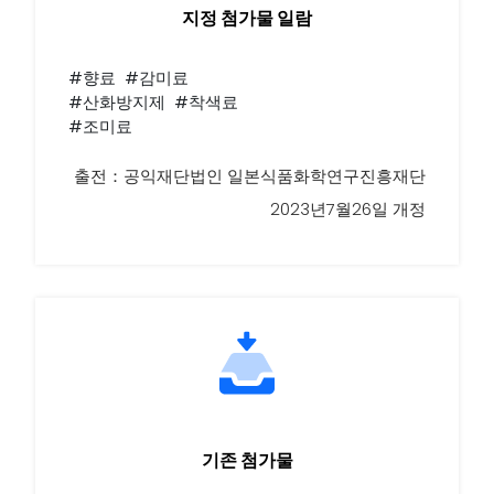
지정 첨가물 일람
#향료 #감미료
#산화방지제 #착색료
#조미료
출전：공익재단법인 일본식품화학연구진흥재단
2023년7월26일 개정
기존 첨가물